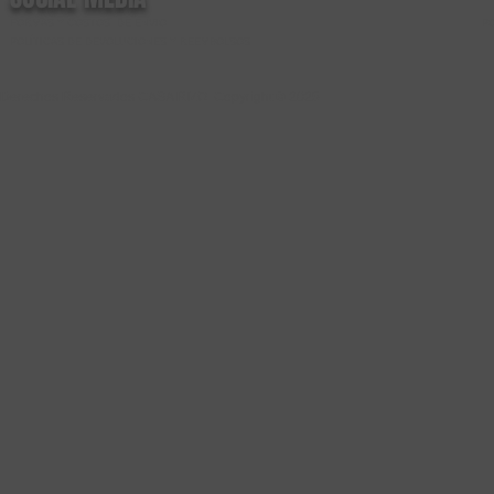
FORMAS Y COSTOS DE ENVIO
P
POLÍTICAS DE DEVOLUCIONES Y REEMBOLSOS
Derechos Reservados CASA RIZO Copyright © 2025