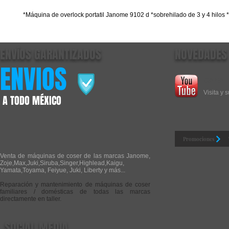
*Máquina de overlock portatil Janome 9102 d *sobrehilado de 3 y 4 hilos *
ENVÍOS GARANTIZADOS
NOVEDADES
ENVIOS
CANAL
Visita y 
A TODO MÉXICO
Promociones
Venta de máquinas de coser de las marcas Janome,
Zoje,Max,Juki,Siruba,Singer,Highlead,Kaigu,
Yamata,Toyama, Feiyue, Juki, Liberty y más...
Reparación y mantenimiento de máquinas de coser
familiares / domésticas de todas las marcas
directamente en taller.
SOCIAL MEDIA