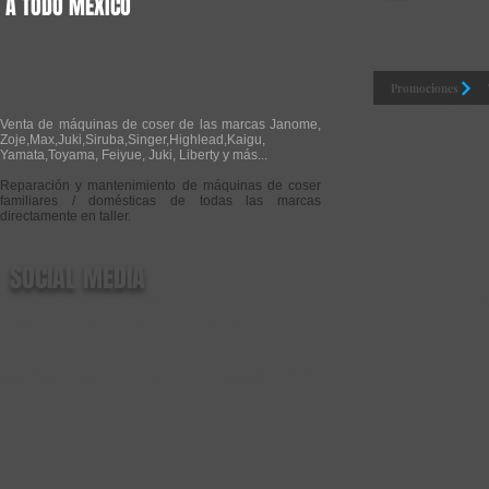
A TODO MÉXICO
Promociones
Venta de máquinas de coser de las marcas Janome,
Zoje,Max,Juki,Siruba,Singer,Highlead,Kaigu,
Yamata,Toyama, Feiyue, Juki, Liberty y más...
Reparación y mantenimiento de máquinas de coser
familiares / domésticas de todas las marcas
directamente en taller.
SOCIAL MEDIA
FORMAS Y COSTOS DE ENVIO
P
POLÍTICAS DE DEVOLUCIONES Y REEMBOLSOS
Derechos Reservados CASA RIZO Copyright © 2025