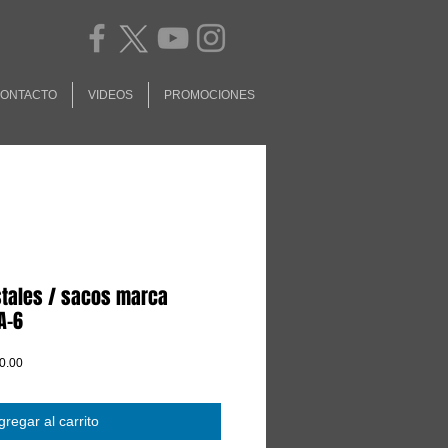
ONTACTO
VIDEOS
PROMOCIONES
tales / sacos marca
A-6
Precio
0.00
de
oferta
gregar al carrito