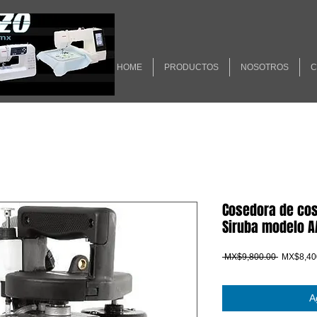
HOME
PRODUCTOS
NOSOTROS
C
Cosedora de cos
Siruba modelo A
Precio
 MX$9,800.00 
MX$8,40
A