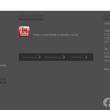
NOVEDADES
CO
UBI
CANAL YOUTUBE
TOR
COL
Visita y suscribete a nuestro canal
CIU
CP.
Tel:
Cel
Wh
Promociones
Tienda En Linea
Productos
Horar
nome,
Mail
coser
arcas
POLÍTICAS DE PRIVACIDAD