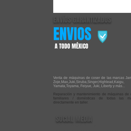
ENVÍOS GARANTIZADOS
ENVIOS
A TODO MÉXICO
Venta de máquinas de coser de las marcas Ja
Zoje,Max,Juki,Siruba,Singer,Highlead,Kaigu,
Yamata,Toyama, Feiyue, Juki, Liberty y más...
Reparación y mantenimiento de máquinas de 
familiares / domésticas de todas las m
directamente en taller.
SOCIAL MEDIA
FORMAS Y COSTOS DE ENVIO
POLÍTICAS DE DEVOLUCIONES Y REEMBOLSOS