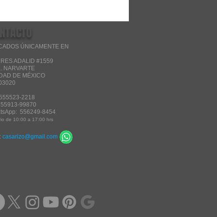
NTACTO
CADOS ÚNICAMENTE EN
RES ADALID #1559
. NARVARTE
DAD DE MÉXICO
 03020
 555523-2218
: 55913-99870
atsApp: 556249-8454
io de 10:00 a 17:00 hrs
:
casarizo@gmail.com