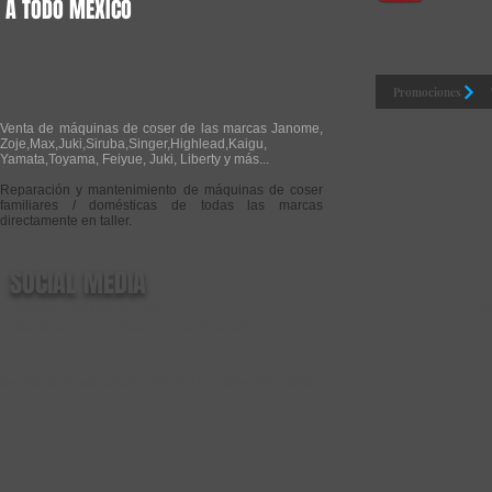
A TODO MÉXICO
Promociones
Venta de máquinas de coser de las marcas Janome,
Zoje,Max,Juki,Siruba,Singer,Highlead,Kaigu,
Yamata,Toyama, Feiyue, Juki, Liberty y más...
Reparación y mantenimiento de máquinas de coser
familiares / domésticas de todas las marcas
directamente en taller.
SOCIAL MEDIA
FORMAS Y COSTOS DE ENVIO
P
POLÍTICAS DE DEVOLUCIONES Y REEMBOLSOS
Derechos Reservados CASA RIZO Copyright © 2025