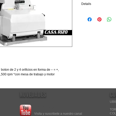
Details
*precios y promociones s
*marcas y modelos sujet
**Antes de ofertar favor 
boton de 2 y 4 orificios en forma de – = +, 
,500 rpm *con mesa de trabajo y motor 
NOVEDADES
CO
UBI
CANAL YOUTUBE
TOR
COL
Visita y suscribete a nuestro canal