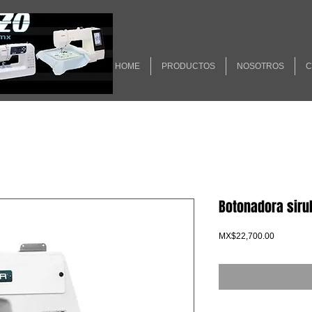
HOME
PRODUCTOS
NOSOTROS
C
Botonadora siru
Precio
MX$22,700.00