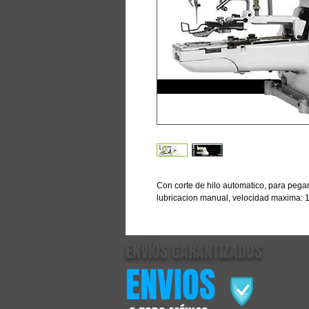
Con corte de hilo automatico, para pegar 
lubricacion manual, velocidad maxima: 1
ENVÍOS GARANTIZADOS
ENVIOS