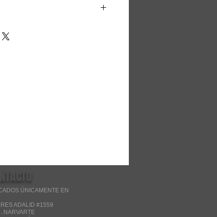
ujetas a cambio sin previo aviso
os a existencias
de preguntar por existencias
NTACTO
CADOS ÚNICAMENTE EN
RES ADALID #1559
. NARVARTE