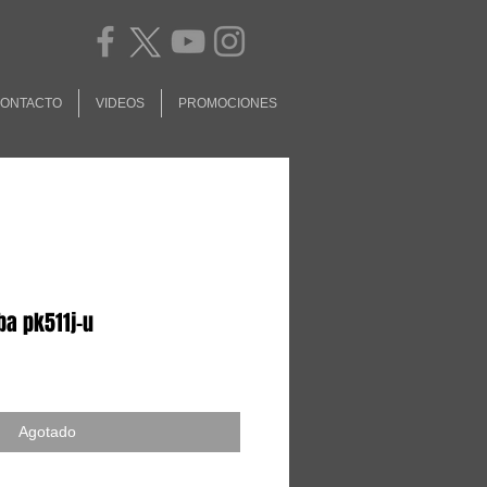
ONTACTO
VIDEOS
PROMOCIONES
ba pk511j-u
Agotado